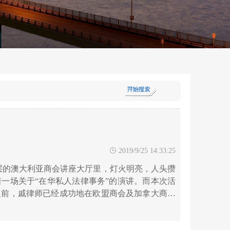

2019/9/25 14:33:25
”10层的澳大利亚商会讲座大厅里，灯火明亮，人头攒
一场关于“在华私人法律事务”的演讲。而本次活
之前，戚律师已经成功地在欧盟商会及加拿大商会
反响热烈。18:30